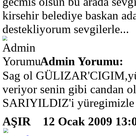
gecmis olsun bu arada se
kirsehir belediye baskan a
destekliyorum sevgilerle...
Admin Yorumu:
Sag ol GÜLIZAR'CIGIM,yür
veriyor senin gibi candan o
SARIYILDIZ'i yüregimizle d
AŞIR
12 Ocak 2009 13: