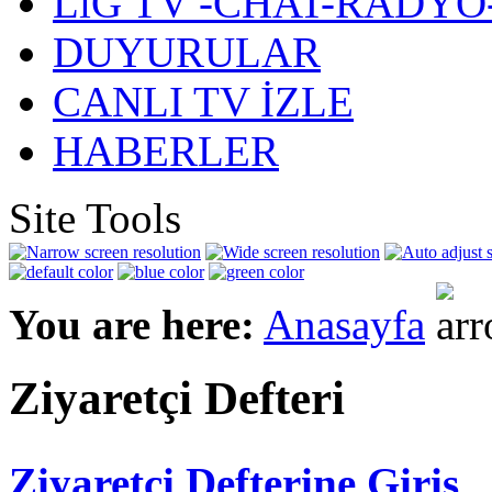
LiG TV -CHAT-RADYO
DUYURULAR
CANLI TV İZLE
HABERLER
Site Tools
You are here:
Anasayfa
Ziyaretçi Defteri
Ziyaretci Defterine Giris