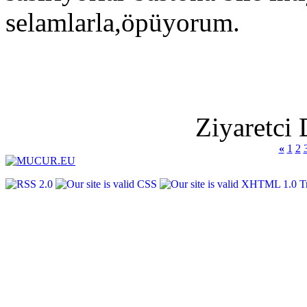
selamlarla,öpüyorum.
Ziyaretci 
«
1
2