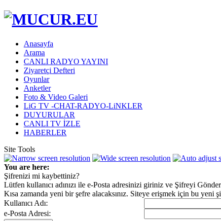
Anasayfa
Arama
CANLI RADYO YAYINI
Ziyaretçi Defteri
Oyunlar
Anketler
Foto & Video Galeri
LiG TV -CHAT-RADYO-LiNKLER
DUYURULAR
CANLI TV İZLE
HABERLER
Site Tools
You are here:
Şifrenizi mi kaybettiniz?
Lütfen kullanıcı adınızı ile e-Posta adresinizi giriniz ve Şifreyi Gönde
Kısa zamanda yeni bir şefre alacaksınız. Siteye erişmek için bu yeni şi
Kullanıcı Adı:
e-Posta Adresi: