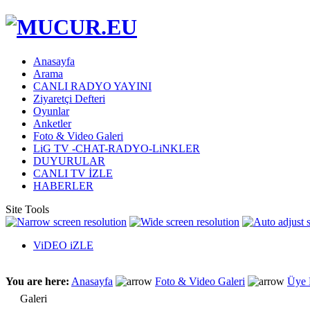
Anasayfa
Arama
CANLI RADYO YAYINI
Ziyaretçi Defteri
Oyunlar
Anketler
Foto & Video Galeri
LiG TV -CHAT-RADYO-LiNKLER
DUYURULAR
CANLI TV İZLE
HABERLER
Site Tools
ViDEO iZLE
You are here:
Anasayfa
Foto & Video Galeri
Üye 
Galeri