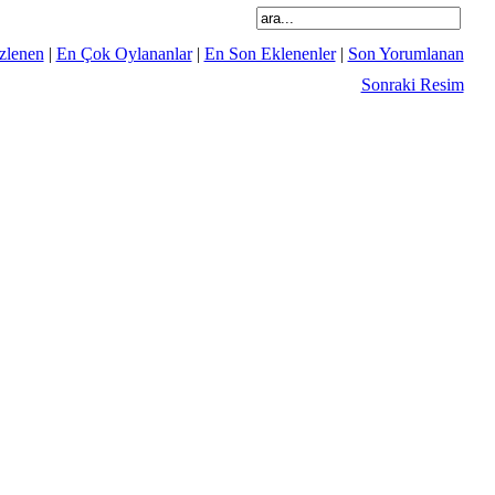
zlenen
|
En Çok Oylananlar
|
En Son Eklenenler
|
Son Yorumlanan
Sonraki Resim