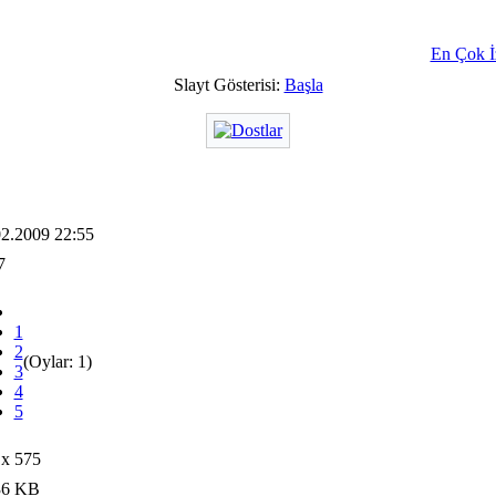
En Çok İ
Slayt Gösterisi:
Başla
02.2009 22:55
7
1
2
(Oylar: 1)
3
4
5
 x 575
36 KB