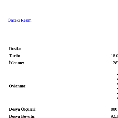
Önceki Resim
Dostlar
Tarih:
18.
İzlenme:
128
Oylanma:
Dosya Ölçüleri:
880
Dosya Boyutu:
92,