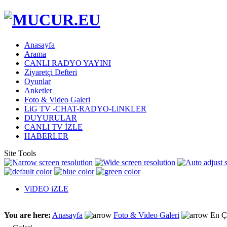
Anasayfa
Arama
CANLI RADYO YAYINI
Ziyaretçi Defteri
Oyunlar
Anketler
Foto & Video Galeri
LiG TV -CHAT-RADYO-LiNKLER
DUYURULAR
CANLI TV İZLE
HABERLER
Site Tools
ViDEO iZLE
You are here:
Anasayfa
Foto & Video Galeri
En Ç