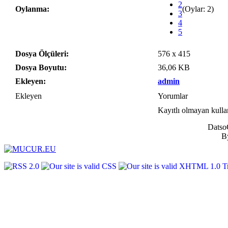
2
Oylanma:
(Oylar: 2)
3
4
5
Dosya Ölçüleri:
576 x 415
Dosya Boyutu:
36,06 KB
Ekleyen:
admin
Ekleyen
Yorumlar
Kayıtlı olmayan kulla
DatsoG
B