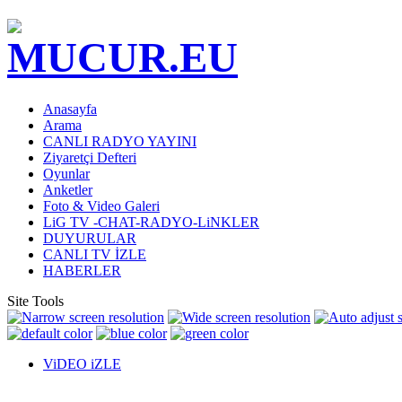
Anasayfa
Arama
CANLI RADYO YAYINI
Ziyaretçi Defteri
Oyunlar
Anketler
Foto & Video Galeri
LiG TV -CHAT-RADYO-LiNKLER
DUYURULAR
CANLI TV İZLE
HABERLER
Site Tools
ViDEO iZLE